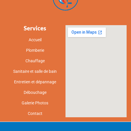
Services
Accueil
Plomberie
Chauffage
Sanitaire et salle de bain
Entretien et dépannage
Débouchage
Galerie Photos
Contact