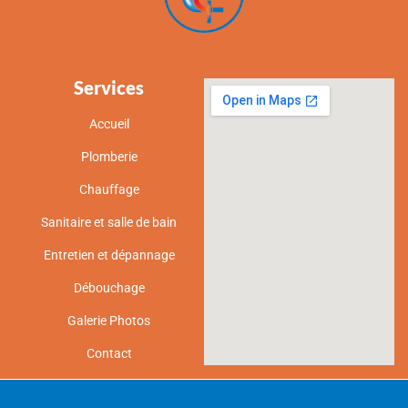
Services
Accueil
Plomberie
Chauffage
Sanitaire et salle de bain
Entretien et dépannage
Débouchage
Galerie Photos
Contact