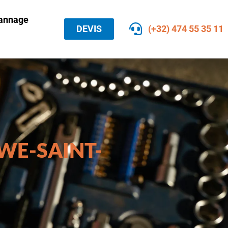
pannage
DEVIS
(+32) 474 55 35 11
WE-SAINT-