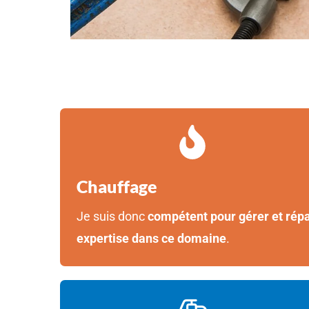
Chauffage
Je suis donc
compétent pour gérer et répa
expertise dans ce domaine
.