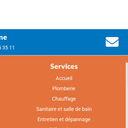
ne
5 35 11
Services
Accueil
Plomberie
Chauffage
Sanitaire et salle de bain
Entretien et dépannage