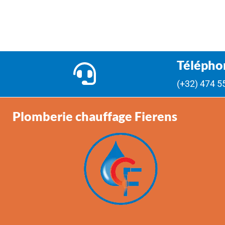
Télépho
(+32) 474 5
Plomberie chauffage Fierens