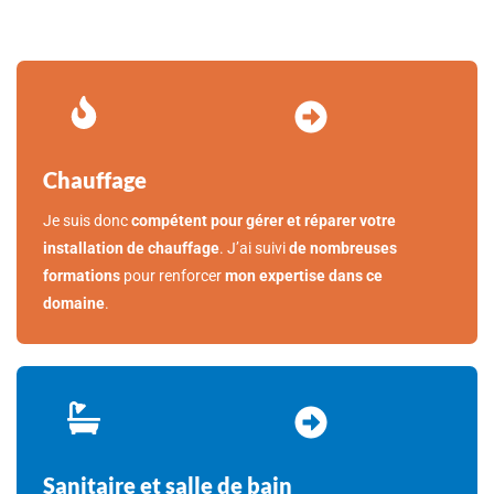
Chauffage
Je suis donc
compétent pour gérer et réparer votre
installation de chauffage
. J’ai suivi
de nombreuses
formations
pour renforcer
mon expertise dans ce
domaine
.
Sanitaire et salle de bain