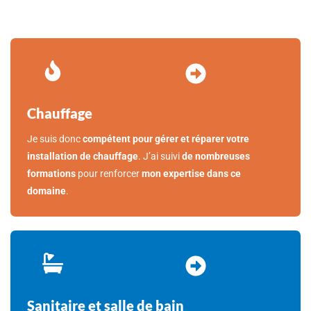
Chauffage
Je suis donc
compétent pour gérer et réparer votre
installation de chauffage
. J’ai suivi
de nombreuses
formations
pour renforcer
mon expertise dans ce
domaine
.
Sanitaire et salle de bain