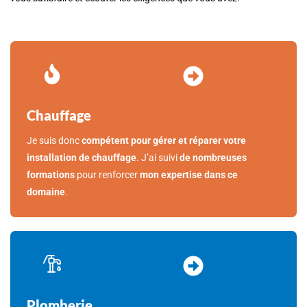
Chauffage
Je suis donc
compétent pour gérer et réparer votre
installation de chauffage
. J’ai suivi
de nombreuses
formations
pour renforcer
mon expertise dans ce
domaine
.
Plomberie