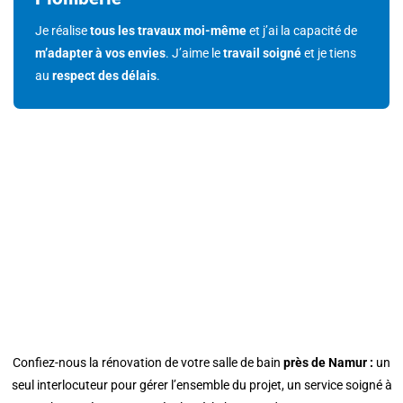
Je réalise
tous les travaux moi-même
et j’ai la capacité de
m’adapter à vos envies
. J’aime le
travail soigné
et je tiens
au
respect des délais
.
N'HÉSITEZ PAS À ME
CONTACTER POUR
RÉNOVER VOTRE SALLE DE
BAIN
Confiez-nous la rénovation de votre salle de bain
près de Namur :
un
seul interlocuteur pour gérer l’ensemble du projet, un service soigné à